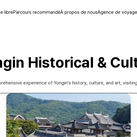
 libre
Parcours recommandé
À propos de nous
Agence de voyage 
ngin Historical & Cul
rehensive experience of Yongin's history, culture, and art, visiti