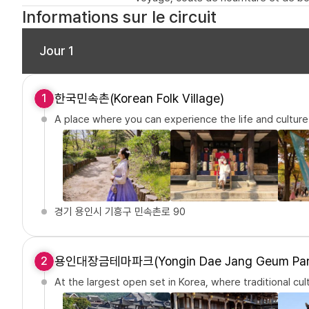
Informations sur le circuit
Jour 1
한국민속촌(Korean Folk Village)
1
A place where you can experience the life and culture
경기 용인시 기흥구 민속촌로 90
용인대장금테마파크(Yongin Dae Jang Geum Par
2
At the largest open set in Korea, where traditional cu