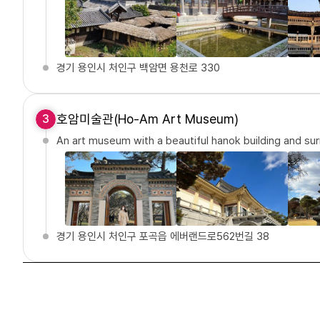
경기 용인시 처인구 백암면 용천로 330
호암미술관(Ho-Am Art Museum)
3
An art museum with a beautiful hanok building and su
경기 용인시 처인구 포곡읍 에버랜드로562번길 38