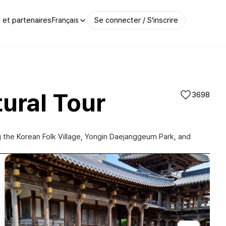
et partenaires
Se connecter / S’inscrire
Français
tural Tour
3698
ng the Korean Folk Village, Yongin Daejanggeum Park, and
용인대장금테마파크(Yongin Dae Jang Geum Park)|@goyoseam