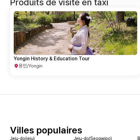
Produits de visite en taxi
Yongin History & Education Tour
용인/Yongin
Villes populaires
Jeju-do(jeju)
Jeju-do(Seogwipo)
B