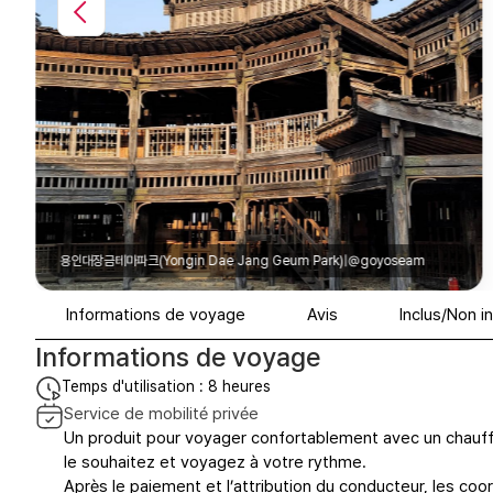
용인대장금테마파크(Yongin Dae Jang Geum Park)|@geonnam_p
Informations de voyage
Avis
Inclus/Non i
Informations de voyage
Temps d'utilisation : 8 heures
Service de mobilité privée
Un produit pour voyager confortablement avec un chauffe
le souhaitez et voyagez à votre rythme.
Après le paiement et l’attribution du conducteur, les c