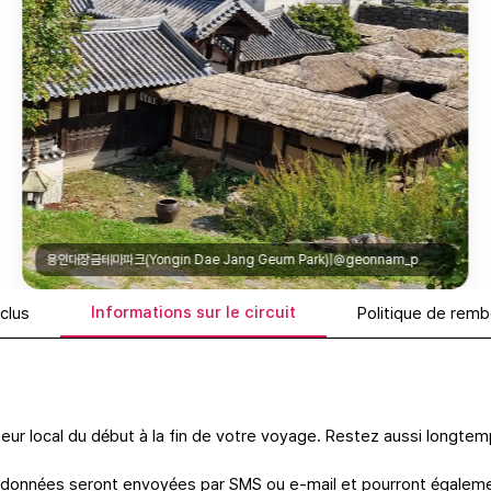
용인대장금테마파크(Yongin Dae Jang Geum Park)|@geonnam_p
Informations sur le circuit
nclus
Politique de rem
ur local du début à la fin de votre voyage. Restez aussi longte
oordonnées seront envoyées par SMS ou e-mail et pourront égalem