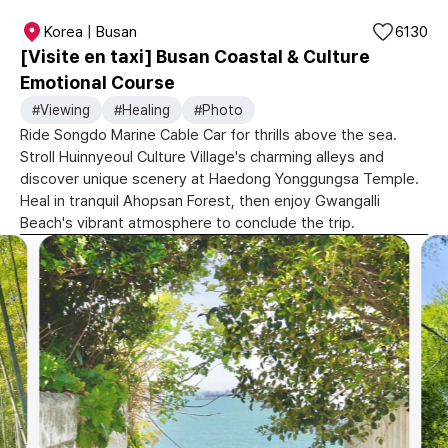
Korea | Busan
6130
[Visite en taxi] Busan Coastal & Culture
Emotional Course
#Viewing
#Healing
#Photo
Ride Songdo Marine Cable Car for thrills above the sea.
Stroll Huinnyeoul Culture Village's charming alleys and
discover unique scenery at Haedong Yonggungsa Temple.
Heal in tranquil Ahopsan Forest, then enjoy Gwangalli
Beach's vibrant atmosphere to conclude the trip.