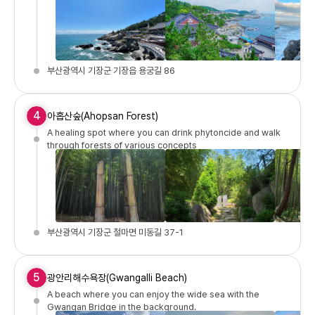
부산광역시 기장군 기장읍 용궁길 86
4
아홉산숲(Ahopsan Forest)
A healing spot where you can drink phytoncide and walk
through forests of various concepts
부산광역시 기장군 철마면 미동길 37-1
5
광안리해수욕장(Gwangalli Beach)
A beach where you can enjoy the wide sea with the
Gwangan Bridge in the background.