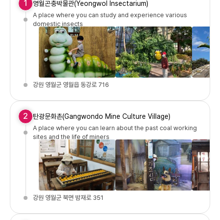
1
영월곤충박물관(Yeongwol Insectarium)
A place where you can study and experience various
domestic insects
강원 영월군 영월읍 동강로 716
2
탄광문화촌(Gangwondo Mine Culture Village)
A place where you can learn about the past coal working
sites and the life of miners
강원 영월군 북면 밤재로 351