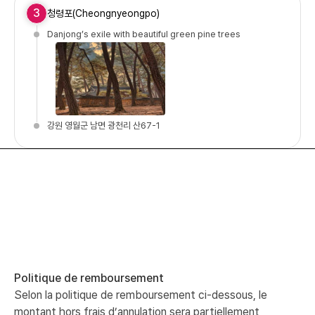
3
청령포(Cheongnyeongpo)
Danjong’s exile with beautiful green pine trees
강원 영월군 남면 광천리 산67-1
Politique de remboursement
Selon la politique de remboursement ci-dessous, le
montant hors frais d’annulation sera partiellement