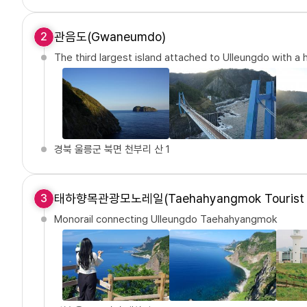
관음도(Gwaneumdo)
2
The third largest island attached to Ulleungdo with 
경북 울릉군 북면 천부리 산 1
태하향목관광모노레일(Taehahyangmok Tourist M
3
Monorail connecting Ulleungdo Taehahyangmok