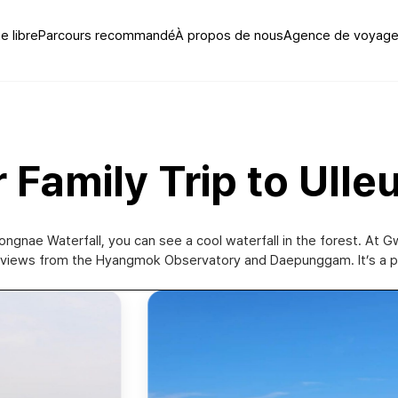
 libre
Parcours recommandé
À propos de nous
Agence de voyage 
ur Family Trip to Ull
 Bongnae Waterfall, you can see a cool waterfall in the forest. At
g views from the Hyangmok Observatory and Daepunggam. It’s a pea