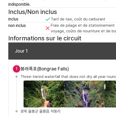
indisponible.
Inclus/Non inclus
inclus
Tarif de taxi, coût du carburant
non inclus
Frais de péage et de stationnement (l
voyage, coûts de nourriture et de b
Informations sur le circuit
Jour 1
봉래폭포(Bongrae Falls)
1
Three-tiered waterfall that does not dry all year roun
경북 울릉군 울릉읍 저동리