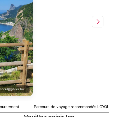
관음도(Gwaneumdo)|@loyqu.kr
boursement
Parcours de voyage recommandés LOYQU
Veuillez saisir les