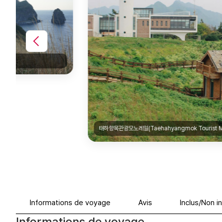
태하향목관광모노레일(Taehahyangmok Tourist Monorail)|@mjay_ahn
Informations de voyage
Avis
Inclus/Non i
Informations de voyage