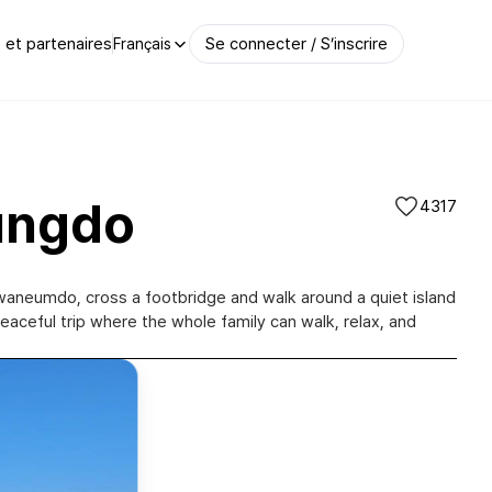
et partenaires
Se connecter / S’inscrire
Français
eungdo
4317
 Gwaneumdo, cross a footbridge and walk around a quiet island
ceful trip where the whole family can walk, relax, and