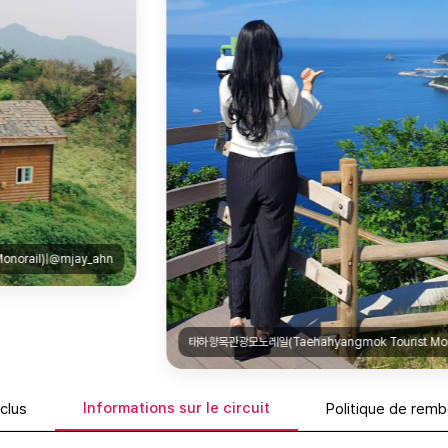
태하향목관광모노레일(Taehahyangmok Tourist Monorail)|@hj92.hwang
Informations sur le circuit
nclus
Politique de rem