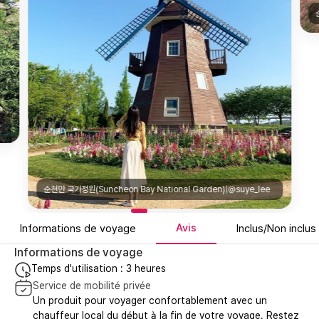
sdl0131
순천만 국가정원(Suncheon Bay National Garden)|@suye_lee
Avis
Informations de voyage
Inclus/Non inclus
Informations de voyage
Temps d'utilisation : 3 heures
Service de mobilité privée
Un produit pour voyager confortablement avec un
chauffeur local du début à la fin de votre voyage. Restez