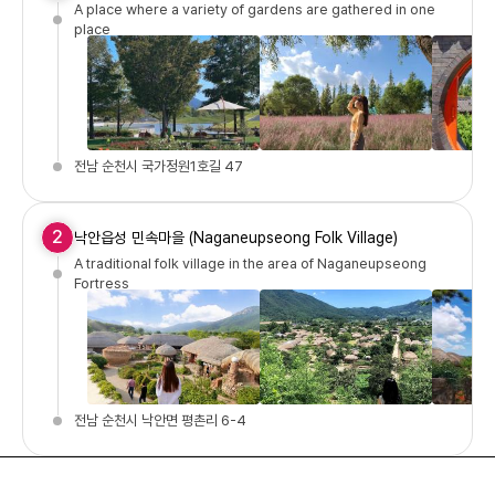
A place where a variety of gardens are gathered in one
place
전남 순천시 국가정원1호길 47
2
낙안읍성 민속마을 (Naganeupseong Folk Village)
A traditional folk village in the area of Naganeupseong
Fortress
전남 순천시 낙안면 평촌리 6-4