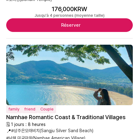
176,000KRW
Jusqu'à 4 personnes (moyenne taille)
Réserver
family
friend
Couple
Namhae Romantic Coast & Traditional Villages
🗓 1 jours : 8 heures
📍
#상주은모래비치(Sangju Silver Sand Beach)
#남해 미국마을(Namhae American Village)