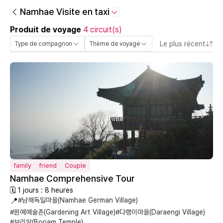
Namhae Visite en taxi
Produit de voyage
4 circuit(s)
Le plus récent
Type de compagnon
Thème de voyage
family
friend
Couple
Namhae Comprehensive Tour
🗓 1 jours : 8 heures
📍
#남해독일마을(Namhae German Village)
#원예예술촌(Gardening Art Village)
#다랭이마을(Daraengi Village)
#보리암(Boriam Temple)