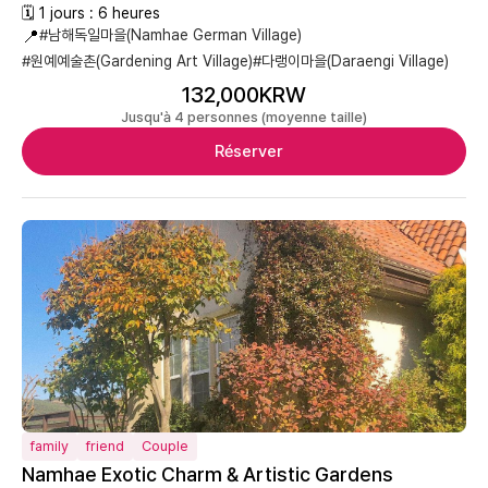
🗓 1 jours : 6 heures
📍
#남해독일마을(Namhae German Village)
#원예예술촌(Gardening Art Village)
#다랭이마을(Daraengi Village)
132,000KRW
Jusqu'à 4 personnes (moyenne taille)
Réserver
family
friend
Couple
Namhae Exotic Charm & Artistic Gardens