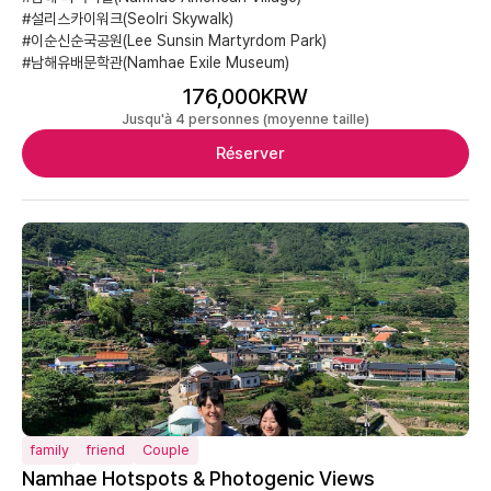
#설리스카이워크(Seolri Skywalk)
#이순신순국공원(Lee Sunsin Martyrdom Park)
#남해유배문학관(Namhae Exile Museum)
176,000KRW
Jusqu'à 4 personnes (moyenne taille)
Réserver
family
friend
Couple
Namhae Hotspots & Photogenic Views