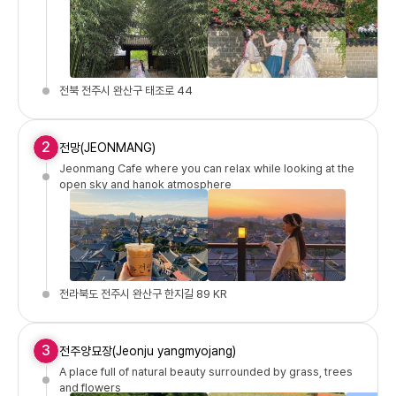
전북 전주시 완산구 태조로 44
2
전망(JEONMANG)
Jeonmang Cafe where you can relax while looking at the
open sky and hanok atmosphere
전라북도 전주시 완산구 한지길 89 KR
3
전주양묘장(Jeonju yangmyojang)
A place full of natural beauty surrounded by grass, trees
and flowers