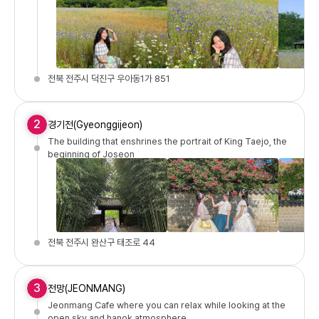
전북 전주시 덕진구 우아동1가 851
2
경기전(Gyeonggijeon)
The building that enshrines the portrait of King Taejo, the
beginning of Joseon
전북 전주시 완산구 태조로 44
3
전망(JEONMANG)
Jeonmang Cafe where you can relax while looking at the
open sky and hanok atmosphere