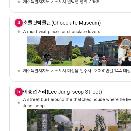
제주특별자치도 서귀포시 안덕면 병악로 166
초콜릿박물관(Chocolate Museum)
4
A must visit place for chocolate lovers
제주특별자치도 서귀포시 대정읍 일주서로3000번길 144 대
이중섭거리(Lee Jung-seop Street)
5
A street built around the thatched house where he li
Jung-seop.