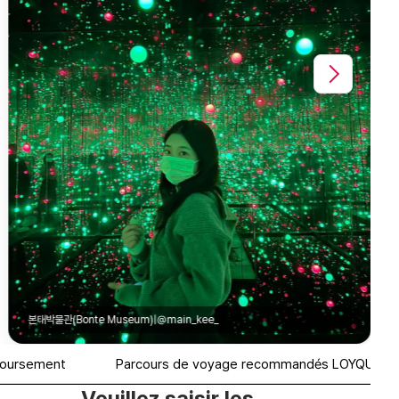
boursement
Parcours de voyage recommandés LOYQU
Veuillez saisir les