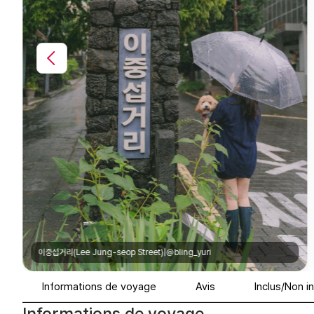
카멜리아힐(Camellia Hill Botanical Garden)|@inbeop
Informations de voyage
Avis
Inclus/Non i
Informations de voyage