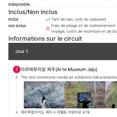
indisponible.
Inclus/Non inclus
inclus
Tarif de taxi, coût du carburant
non inclus
Frais de péage et de stationnement (l
voyage, coûts de nourriture et de b
Informations sur le circuit
Jour 1
아르떼뮤지엄 제주(Arte Museum Jeju)
1
The first immersive media art exhibition hall presente
제주특별자치도 제주시 애월읍 어림비로 478