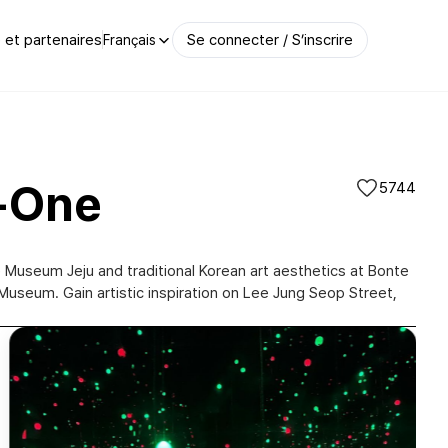
et partenaires
Se connecter / S’inscrire
Français
n-One
5744
te Museum Jeju and traditional Korean art aesthetics at Bonte
Museum. Gain artistic inspiration on Lee Jung Seop Street,
아르떼뮤지엄 제주(Arte Museum Jeju)|@ujin_lily