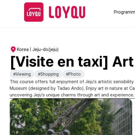
Programme
Korea | Jeju-do(jeju)
[Visite en taxi] A
#Viewing
#Shopping
#Photo
This course offers full enjoyment of Jeju's artistic sensibil
Museum (designed by Tadao Ando). Enjoy art in nature at Came
uncovering Jeju's unique charms through art and experience.