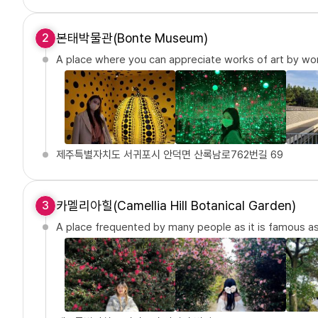
본태박물관(Bonte Museum)
2
A place where you can appreciate works of art by wor
제주특별자치도 서귀포시 안덕면 산록남로762번길 69
카멜리아힐(Camellia Hill Botanical Garden)
3
A place frequented by many people as it is famous as