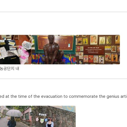
정농공단지 내
ved at the time of the evacuation to commemorate the genius art