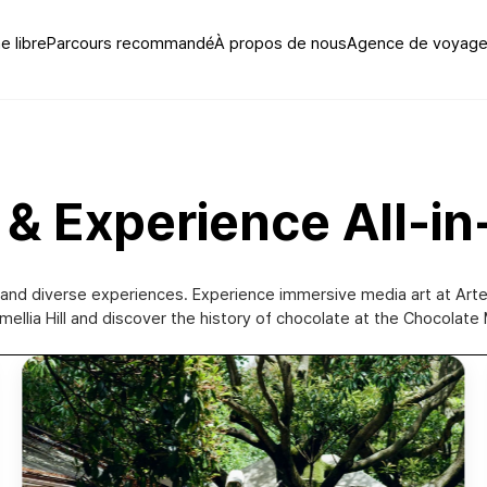
 libre
Parcours recommandé
À propos de nous
Agence de voyage 
rt & Experience All-i
ity and diverse experiences. Experience immersive media art at Ar
llia Hill and discover the history of chocolate at the Chocolate 