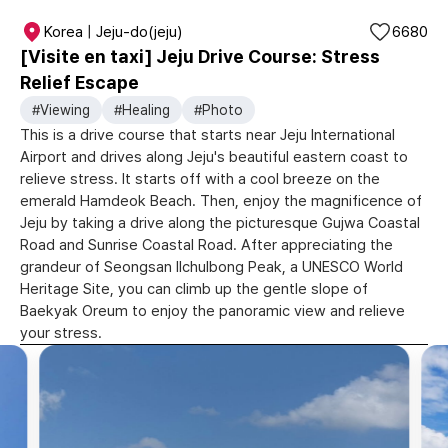
Korea | Jeju-do(jeju)
6680
[Visite en taxi] Jeju Drive Course: Stress
Relief Escape
#Viewing
#Healing
#Photo
This is a drive course that starts near Jeju International
Airport and drives along Jeju's beautiful eastern coast to
relieve stress. It starts off with a cool breeze on the
emerald Hamdeok Beach. Then, enjoy the magnificence of
Jeju by taking a drive along the picturesque Gujwa Coastal
Road and Sunrise Coastal Road. After appreciating the
grandeur of Seongsan Ilchulbong Peak, a UNESCO World
Heritage Site, you can climb up the gentle slope of
Baekyak Oreum to enjoy the panoramic view and relieve
your stress.