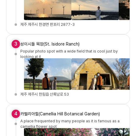
제주 제주시 한경면 판포리 2877-3
3
성이시돌 목장(St. Isidore Ranch)
Popular photo spot with a wide field that is cool just by
looking at it
제주 제주시 한림읍 산록남로 53
4
카멜리아힐(Camellia Hill Botanical Garden)
A place frequented by many people as it is famous as a
camellia flower spot