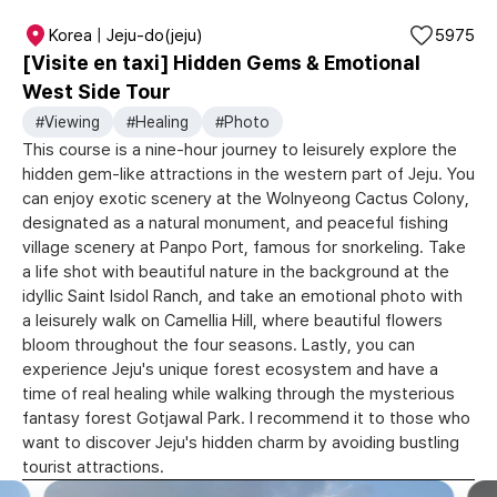
Korea | Jeju-do(jeju)
5975
[Visite en taxi] Hidden Gems & Emotional
West Side Tour
#Viewing
#Healing
#Photo
This course is a nine-hour journey to leisurely explore the
hidden gem-like attractions in the western part of Jeju. You
can enjoy exotic scenery at the Wolnyeong Cactus Colony,
designated as a natural monument, and peaceful fishing
village scenery at Panpo Port, famous for snorkeling. Take
a life shot with beautiful nature in the background at the
idyllic Saint Isidol Ranch, and take an emotional photo with
a leisurely walk on Camellia Hill, where beautiful flowers
bloom throughout the four seasons. Lastly, you can
experience Jeju's unique forest ecosystem and have a
time of real healing while walking through the mysterious
fantasy forest Gotjawal Park. I recommend it to those who
want to discover Jeju's hidden charm by avoiding bustling
tourist attractions.