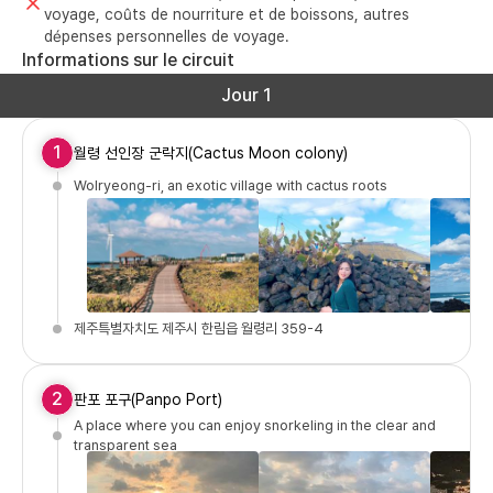
voyage, coûts de nourriture et de boissons, autres
dépenses personnelles de voyage.
Informations sur le circuit
Jour 1
1
월령 선인장 군락지(Cactus Moon colony)
Wolryeong-ri, an exotic village with cactus roots
제주특별자치도 제주시 한림읍 월령리 359-4
2
판포 포구(Panpo Port)
A place where you can enjoy snorkeling in the clear and
transparent sea