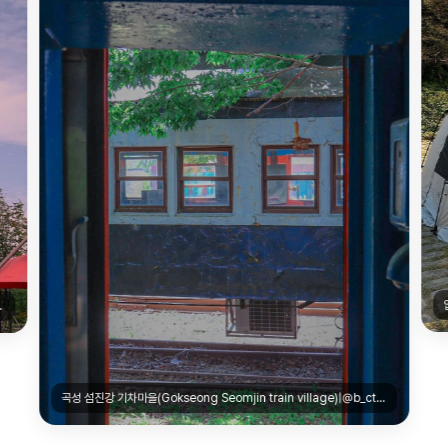
lage)|@s.byeol
곡성 섬진강 기차마을(Gokseong Seomjin train village)|@b_ctoma