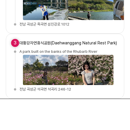
전남 곡성군 죽곡면 섬진강로 1012
3
대황강자연휴식공원(Daehwanggang Natural Rest Park)
A park built on the banks of the Rhubarb River
전남 곡성군 석곡면 석곡리 246-12