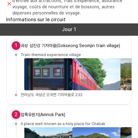
d'entrée aux attractions, frais d'expérience, assurance
voyage, coûts de nourriture et de boissons, autres
dépenses personnelles de voyage.
Informations sur le circuit
Jour 1
1
곡성 섬진강 기차마을(Gokseong Seomjin train village)
Train-themed experience village
전라남도 곡성군 오곡면 기차마을로 232
2
압록유원지(Amnok Park)
A place well-known as a holy place for Chabak