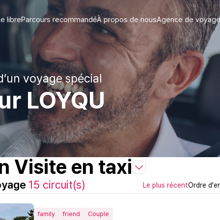
 libre
Parcours recommandé
À propos de nous
Agence de voyage 
d’un voyage spécial
tour LOYQU
 Visite en taxi
voyage
15 circuit(s)
Le plus récent
Ordre d'e
family
friend
Couple