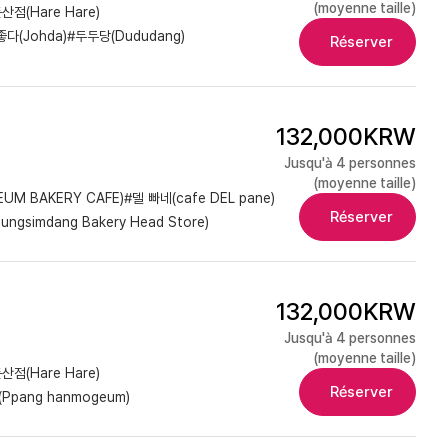
(moyenne taille)
점(Hare Hare)
좋다(Johda)
#두두당(Dududang)
Réserver
132,000KRW
Jusqu'à 4 personnes
(moyenne taille)
M BAKERY CAFE)
#델 빠네(cafe DEL pane)
Réserver
ngsimdang Bakery Head Store)
132,000KRW
Jusqu'à 4 personnes
(moyenne taille)
점(Hare Hare)
Réserver
Ppang hanmogeum)