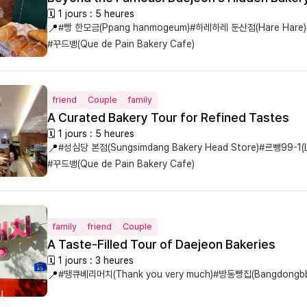
🗓 1 jours : 5 heures
📍
#빵 한모금(Ppang hanmogeum)
#하레하레 둔산점(Hare Hare)
#꾸드뱅(Que de Pain Bakery Cafe)
friend
Couple
family
A Curated Bakery Tour for Refined Tastes
🗓 1 jours : 5 heures
📍
#성심당 본점(Sungsimdang Bakery Head Store)
#르뺑99-1(L
#꾸드뱅(Que de Pain Bakery Cafe)
family
friend
Couple
A Taste-Filled Tour of Daejeon Bakeries
🗓 1 jours : 3 heures
📍
#땡큐베리머치(Thank you very much)
#방동빵집(Bangdongbba