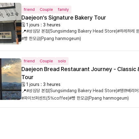
friend
Couple
family
Daejeon’s Signature Bakery Tour
🗓 1 jours : 3 heures
📍
#성심당 본점(Sungsimdang Bakery Head Store)
#하레하레 둔산
#빵 한모금(Ppang hanmogeum)
friend
Couple
solo
Daejeon Bread Restaurant Journey - Classic 
Tour
🗓 1 jours : 3 heures
📍
#성심당 본점(Sungsimdang Bakery Head Store)
#땡큐베리머치(
#파이브퍼센트(5%coffee)
#빵 한모금(Ppang hanmogeum)