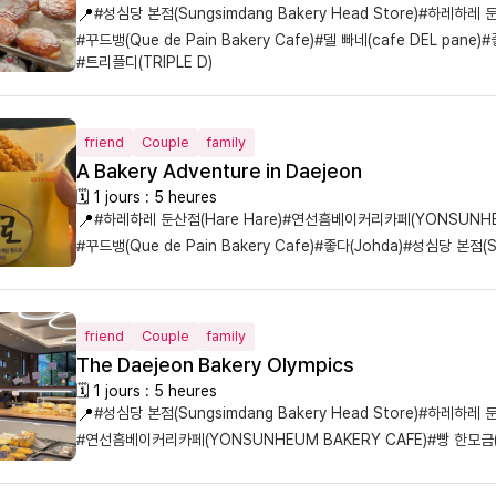
📍
#성심당 본점(Sungsimdang Bakery Head Store)
#하레하레 둔산
#꾸드뱅(Que de Pain Bakery Cafe)
#델 빠네(cafe DEL pane)
#
#트리플디(TRIPLE D)
friend
Couple
family
A Bakery Adventure in Daejeon
🗓 1 jours : 5 heures
📍
#하레하레 둔산점(Hare Hare)
#연선흠베이커리카페(YONSUNHEU
#꾸드뱅(Que de Pain Bakery Cafe)
#좋다(Johda)
#성심당 본점(Su
friend
Couple
family
The Daejeon Bakery Olympics
🗓 1 jours : 5 heures
📍
#성심당 본점(Sungsimdang Bakery Head Store)
#하레하레 둔산
#연선흠베이커리카페(YONSUNHEUM BAKERY CAFE)
#빵 한모금(