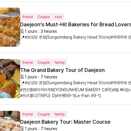
friend
Couple
solo
Daejeon’s Must-Hit Bakeries for Bread Lovers
🗓 1 jours : 3 heures
📍
#성심당 본점(Sungsimdang Bakery Head Store)
#하레하레 둔산
friend
Couple
family
The Grand Bakery Tour of Daejeon
🗓 1 jours : 7 heures
📍
#성심당 본점(Sungsimdang Bakery Head Store)
#하레하레 둔산
#연선흠베이커리카페(YONSUNHEUM BAKERY CAFE)
#델 빠네(ca
#트리플디(TRIPLE D)
#르뺑99-1(Le-Pain 99-1)
friend
Couple
family
Daejeon Bakery Tour: Master Course
🗓 1 jours : 7 heures