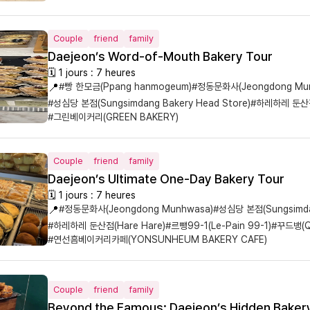
Couple
friend
family
Daejeon’s Word-of-Mouth Bakery Tour
🗓 1 jours : 7 heures
📍
#빵 한모금(Ppang hanmogeum)
#정동문화사(Jeongdong Mu
#성심당 본점(Sungsimdang Bakery Head Store)
#하레하레 둔산점(
#그린베이커리(GREEN BAKERY)
Couple
friend
family
Daejeon’s Ultimate One-Day Bakery Tour
🗓 1 jours : 7 heures
📍
#정동문화사(Jeongdong Munhwasa)
#성심당 본점(Sungsimdan
#하레하레 둔산점(Hare Hare)
#르뺑99-1(Le-Pain 99-1)
#꾸드뱅(Qu
#연선흠베이커리카페(YONSUNHEUM BAKERY CAFE)
Couple
friend
family
Beyond the Famous: Daejeon’s Hidden Bake