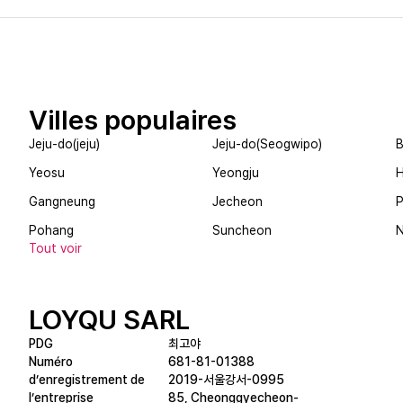
Villes populaires
Jeju-do(jeju)
Jeju-do(Seogwipo)
B
Yeosu
Yeongju
Gangneung
Jecheon
Pohang
Suncheon
Tout voir
LOYQU SARL
PDG
최고야
Numéro
681-81-01388
d’enregistrement de
2019-서울강서-0995
l’entreprise
85, Cheonggyecheon-