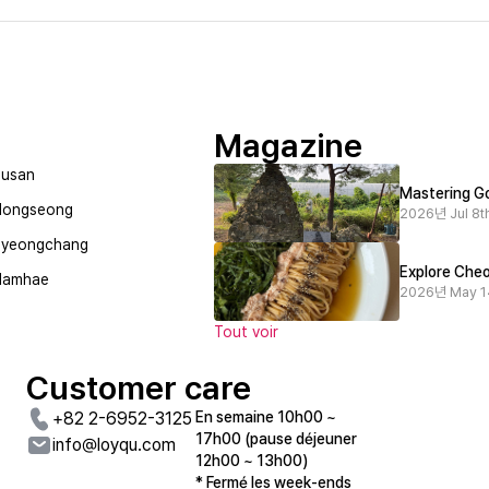
Magazine
usan
Mastering Go
Hongseong
2026년 Jul 8th
Pyeongchang
Explore Cheo
Namhae
2026년 May 1
Tout voir
Customer care
+82 2-6952-3125
En semaine 10h00 ~
17h00 (pause déjeuner
info@loyqu.com
12h00 ~ 13h00)
* Fermé les week-ends