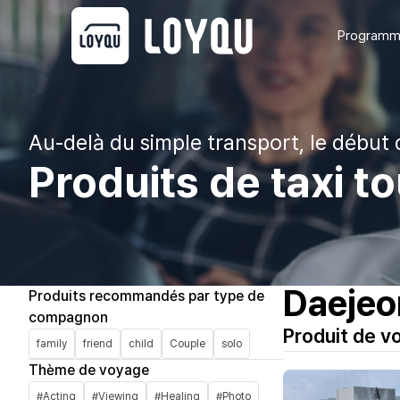
Programme
Au-delà du simple transport, le début 
Produits de taxi 
Daejeon
Produits recommandés par type de
compagnon
Produit de 
family
friend
child
Couple
solo
Thème de voyage
#Acting
#Viewing
#Healing
#Photo