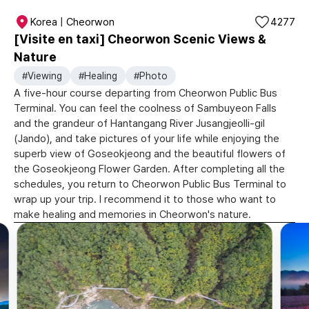
Korea | Cheorwon
4277
[Visite en taxi] Cheorwon Scenic Views &
Nature
#Viewing
#Healing
#Photo
A five-hour course departing from Cheorwon Public Bus
Terminal. You can feel the coolness of Sambuyeon Falls
and the grandeur of Hantangang River Jusangjeolli-gil
(Jando), and take pictures of your life while enjoying the
superb view of Goseokjeong and the beautiful flowers of
the Goseokjeong Flower Garden. After completing all the
schedules, you return to Cheorwon Public Bus Terminal to
wrap up your trip. I recommend it to those who want to
make healing and memories in Cheorwon's nature.