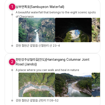
1
삼부연폭포(Sambuyeon Waterfall)
A beautiful waterfall that belongs to the eight scenic spots
of Cheorwon
강원 철원군 갈말읍 신철원리 산 23-4
한탄강주상절리길(잔도)(Hantangang Columnar Joint
2
Road (Jando))
A place where you can walk and heal in nature
강원 철원군 갈말읍 군탄리 1139-52