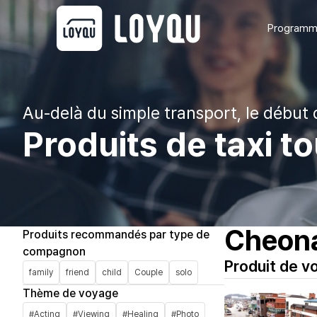
Programme
Au-delà du simple transport, le début 
Produits de taxi 
Cheona
Produits recommandés par type de
compagnon
Produit de 
family
friend
child
Couple
solo
Thème de voyage
#Acting
#Viewing
#Healing
#Photo