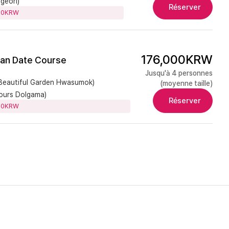
eori)
Réserver
000KRW
176,000KRW
nan Date Course
Jusqu'à 4 personnes
utiful Garden Hwasumok)
(moyenne taille)
rs Dolgama)
Réserver
000KRW