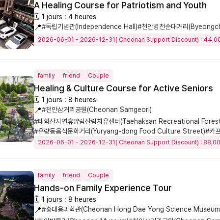
A Healing Course for Patriotism and Youth
🗓 1 jours : 4 heures
📍
#독립기념관(Independence Hall)
#천안병천순대거리(Byeongcheo
2026-06-01 - 2026-12-31( Cheonan Support Discount) : 44,
family
friend
Couple
Healing & Culture Course for Active Seniors
🗓 1 jours : 8 heures
📍
#천안삼거리공원(Cheonan Samgeori)
#태학산자연휴양림산림치유센터(Taehaksan Recreational Forest H
#유량동음식문화거리(Yuryang-dong Food Culture Street)
#카프
2026-06-01 - 2026-12-31( Cheonan Support Discount) : 88,
family
friend
Couple
Hands-on Family Experience Tour
🗓 1 jours : 8 heures
📍
#홍대용과학관(Cheonan Hong Dae Yong Science Museum