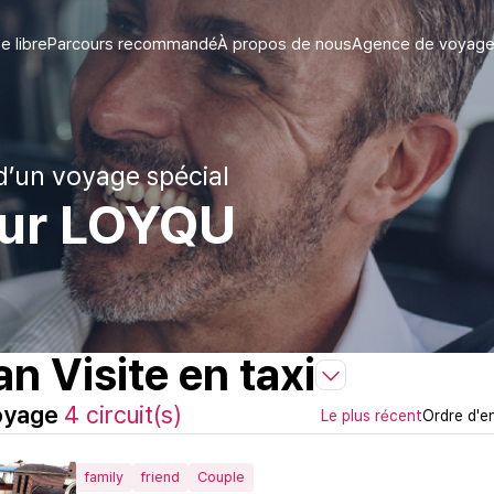
 libre
Parcours recommandé
À propos de nous
Agence de voyage 
d’un voyage spécial
tour LOYQU
n Visite en taxi
voyage
4 circuit(s)
Le plus récent
Ordre d'e
family
friend
Couple