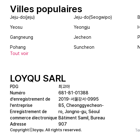
Villes populaires
Jeju-do(jeju)
Jeju-do(Seogwipo)
B
Yeosu
Yeongju
Gangneung
Jecheon
Pohang
Suncheon
Tout voir
LOYQU SARL
PDG
최고야
Numéro
681-81-01388
d’enregistrement de
2019-서울강서-0995
l’entreprise
85, Cheonggyecheon-
Enregistrement de
ro, Jongno-gu, Séoul
commerce électronique
Bâtiment Samil, Bureau
Adresse
907
Copyrightⓒloyqu. All rights reserved.
Te