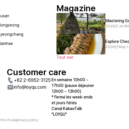
Magazine
usan
Mastering Go
Hongseong
2026년 Jul 8th
Pyeongchang
Explore Cheo
Namhae
2026년 May 1
Tout voir
Customer care
+82 2-6952-3125
En semaine 10h00 ~
17h00 (pause déjeuner
info@loyqu.com
12h00 ~ 13h00)
* Fermé les week-ends
et jours fériés
Canal KakaoTalk
"LOYQU"
rms of use
privacy policy