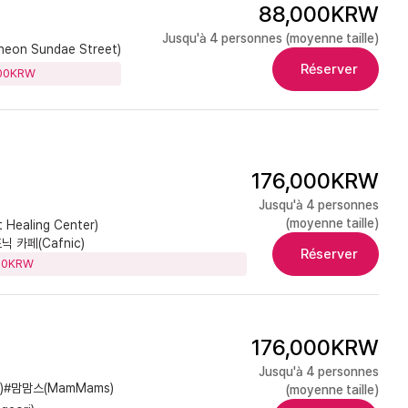
88,000KRW
Jusqu'à 4 personnes (moyenne taille)
n Sundae Street)
Réserver
000KRW
176,000KRW
Jusqu'à 4 personnes
(moyenne taille)
ealing Center)
닉 카페(Cafnic)
Réserver
000KRW
176,000KRW
Jusqu'à 4 personnes
)
#맘맘스(MamMams)
(moyenne taille)