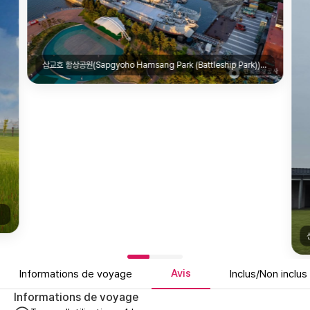
삽교호 함상공원(Sapgyoho Hamsang Park (Battleship Park))|web-site
Avis
Informations de voyage
Inclus/Non inclus
Informations de voyage