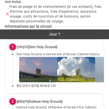
non inclus
Frais de péage et de stationnement (le cas échéant), frais
d'entrée aux attractions, frais d'expérience, assurance
voyage, coûts de nourriture et de boissons, autres
dépenses personnelles de voyage.
Informations sur le circuit
Jour 1
1
신리성지(Sinri Holy Ground)
Sinri Holy Ground, a sacred site of Korean Catholic history
충남 당진시 합덕읍 평야6로 135
2
솔뫼성지(Solmoe Holy Ground)
Solmoe Holy Ground, birthplace of Korea’s first Catholic